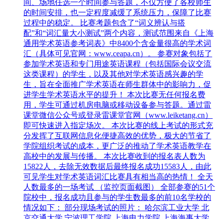
间、场地任选一个时间参与答题，不仅方便了各校师生
的时间安排，也一定程度减缓了系统压力，保障了比赛
过程中的稳定。 比赛考题包含了“词义辨认与搭
配”和“词汇量大小测试”两个内容，测试范围来自《上海
通用学术英语参考词表》中8400个含金量很高的学术词
汇（具体可见官网：www.ceapa.cn）。 参赛对象包括了
参加学术英语和专门用途英语课程（包括国际会议交流
这类课程）的学生，以及其他对学术英语感兴趣的学
生，旨在全面推广学术英语在师生群体中的影响力，促
进学生学术英语水平的提升！ 本次比赛无任何报名费
用，学生可通过机房电脑或移动设备参与答题。通过雷
课堂微信公众号或登录雷课堂官网（www.leiketang.cn）
即可快速进入指定场次。 本次比赛的线上考试的形式充
分发挥了互联网信息化便捷高效的优势，极大的节省了
学院组织考试的成本，更广泛的推动了学术英语教学在
高校中的发展与传播。 本次比赛收到的报名表人数为
15822人，去除无效数据后最终报名成功15583人，由此
可见学生对学术英语词汇比赛具有相当高的热情！ 全天
人数最多的一场考试 （监控页面截图） 全部参赛的51个
院校中，报名成功且参与的学生数最多的前10名学校的
情况如下： 部分现场考试的照片： 哈尔滨工业大学 北
京交通大学 宁波理工学院 上海电力学院 上海海事大学