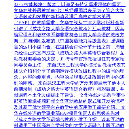
3.0（技能模块）版本，以满足有特定需求群体的需要。
文华在线外语教学事业部总经理周岩表示为了迎合大学
英语教改和发展的新趋势及满足高校对学术英语
（EAP）的教学需求，文华在线从牛津大学出版社全新
引进了《成功之路大学英语综合教程》互动教材，因其
编写理念和教材体系都非常符合目前大学英语的教改方
向，并与刚刚发布的《中国英语能力等级量表》强调语
言的运用不谋而合。在组稿会讨论环节开始之前，周岩
总经理正式宣布成立《成功之路大学英语综合教程》互
动教材编委会的决定，并聘请李霄翔教授担任其专家顾
问委员会主任。 来自武汉工程大学的陈玢副教授代表其
团队介绍和分享了前期翻译模块改编过程中的编写的理
念、内容的侧重点、内容的呈现形式及改编过程中的遇
到的困惑。 来自武汉工程大学的万磊老师展示了他本人
前期录制《成功之路大学英语综合教程》精彩微课，并
就课程本土化改编提出了建议。 文华在线外语教学事业
部英语编辑杨莉莉就文华互动教材的形式和开发的流程
及其基于优学院平台在教学中的应用做了简要介绍。 文
华在线外语教学事业部EAP项目负责人彭思媛首先对
《成功之路大学英语综合教程》做了介绍，该套互动教
材适用于中国高校全学科类的大学英语融合出版互动教