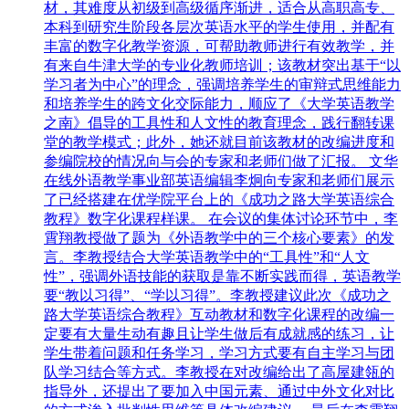
材，其难度从初级到高级循序渐进，适合从高职高专、
本科到研究生阶段各层次英语水平的学生使用，并配有
丰富的数字化教学资源，可帮助教师进行有效教学，并
有来自牛津大学的专业化教师培训；该教材突出基于“以
学习者为中心”的理念，强调培养学生的审辩式思维能力
和培养学生的跨文化交际能力，顺应了《大学英语教学
之南》倡导的工具性和人文性的教育理念，践行翻转课
堂的教学模式；此外，她还就目前该教材的改编进度和
参编院校的情况向与会的专家和老师们做了汇报。 文华
在线外语教学事业部英语编辑李炯向专家和老师们展示
了已经搭建在优学院平台上的《成功之路大学英语综合
教程》数字化课程样课。 在会议的集体讨论环节中，李
霄翔教授做了题为《外语教学中的三个核心要素》的发
言。李教授结合大学英语教学中的“工具性”和“人文
性”，强调外语技能的获取是靠不断实践而得，英语教学
要“教以习得”、“学以习得”。李教授建议此次《成功之
路大学英语综合教程》互动教材和数字化课程的改编一
定要有大量生动有趣且让学生做后有成就感的练习，让
学生带着问题和任务学习，学习方式要有自主学习与团
队学习结合等方式。李教授在对改编给出了高屋建瓴的
指导外，还提出了要加入中国元素、通过中外文化对比