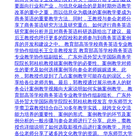
要面向行业和产业，与信息化融合的是新时期外语教学
改革的重中之重，而以信息化为载体的案例教学要成为
商务英语的重要教学方法。同时，王教授与参会老师分
享了商务英语研究方法及研究重点、如何进行商务英语
研究案例分析并且对商务英语科研选题给出了建议。最
后王教授也呼吁更多的院校和老师参与到商务英语案例
库的开发和建设之中。 教育部高等学校商务英语专业教
学协作组组长王立非教授发言 教育部高等学校商务英语
专业教学协作组副组长、广东外语外贸大学国际商务学
院院长郭桂杭教授就案例教学的必要性、案例教学对师
生的要求及如何选择案例等向参会老师娓娓道来。此
外，郭教授也提到了几点案例教学可能存在的误区，分
享给各位老师共勉。最后，郭教授通过展示他本人的财
务会计案例教学视频向大家说明如何实施案例教学。 教
育部高等学校商务英语专业教学协作组副组长、广东外
语外贸大学国际商学院院长郭桂杭教授发言 华东师范大
学窦卫霖教授结合自己30多年教学实践，就跨文化交流
能力培养的重要性、案例的形式、案例教学的环节及案
例分析的一般步骤与参会老师进行了分享。此外，窦教
授也详细说明了如何选取影视作品进行案例教学，并给
各位老师分享了诸多跨文化教学的资源。 华东师范大学