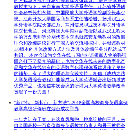
的方式渗入批判性思维等具体改编建议。 最后在李霄翔
教授主持下，来自东南大学外语系主任、江苏省外语研
究会秘书长胡永辉、中国民航大学外语学院副院长李少
忠、江苏开放大学国际商务系主任陆松岩、扬州职业大
学外语学院院长邵红万、常州信息职业技术学院外语学
院院长曹兰、河北科技大学梁丽副教授以及武汉工程大
学的万磊老师等分别代表本院系就该套互动教材的改编
理念和改编建议进行了深入的交流和探讨，并就该教材
1.0版本的具体改编方式方法及具体改编任务分配达成了
共识。 本次会议为文华在线与国内外语领军人物的强强
联合打下了坚实的基础，也为文华在线未来的数字化产
品和文华在线独有的英语数字化课程体系建设作了良好
的铺垫。有了强大的理论与实践支持，相信《成功之路
大学英语综合教程》能够成为大学英语融合出版领域的
优秀产品，也相信本次会议的研讨为大学英语教学改革
贡献了一份力量！
“新时代、新起点、新方法”--2018全国高校商务英语案例
教学高级研修班在烟台成功举办
一年之计在于春，在这春风和煦、桃李绽放的三月，来
自全国高校一百多位商务英语教学负责人和骨干教师齐