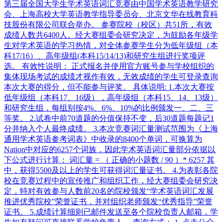
第三届全国大学生学术英语词汇竞赛由中国学术英语教学研究
会、上海高校大学英语教学指导委员会、北京文华在线教育科
技股份有限公司联合举办。 参赛院校（校区）共51所，有效
成绩人数共6400人。经大赛组委会研究决定，为鼓励各年级学
生对学术英语的学习热情，对全体参赛学生分为低年级组（本
科17/16）、高年级组(本科15/14/13)和研究生组进行奖项评
选。 有效性说明： 正式报名并使用官方账号参与学校组织的
集体现场考试的成绩才视作有效，无效成绩的学生可登录查询
本次大赛的得分，但不能参与评奖。 具体说明: 1.本次大赛按
低年级组（本科17、16级），高年级组（本科15、14、13级）
和研究生组，每组别按4%、6%、10%的比例颁发一、二、三
等奖。 2.试卷中前70道题的分值保持不变，后30道题每题记1
分并纳入个人最终成绩。 3.本次竞赛词汇量测试范围为《上海
通用学术英语参考词表》中收录的8400个单词，可换算为
Nation中对应的6257个词族，因此学术英语词汇量部分依据以
下公式进行计算： 词汇量 = （ 正确的小题数 / 90 ）* 6257 其
中，获得5500及以上的学生可获得词汇量证书。 4.为表彰各院
校在竞赛过程中的宣传推广和组织工作，经大赛组委会研究决
定，特对有效参与人数前20名的院校颁发“学术英语词汇发展
推进优秀院校”荣誉证书，并对组织老师颁发“优秀指导”荣誉
证书。 5.成绩计算细则已邮件发送至各个院校负责人邮箱，学