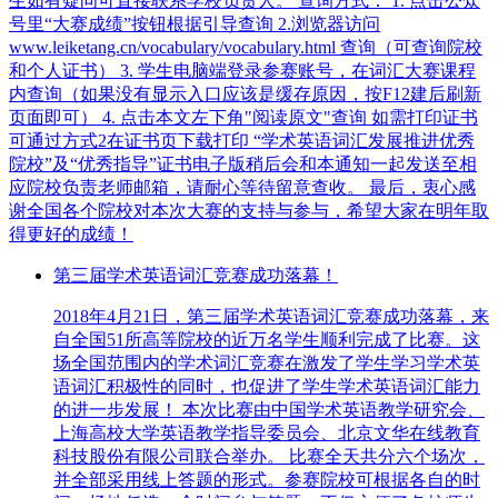
生如有疑问可直接联系学校负责人。 查询方式： 1. 点击公众
号里“大赛成绩”按钮根据引导查询 2.浏览器访问
www.leiketang.cn/vocabulary/vocabulary.html 查询（可查询院校
和个人证书） 3. 学生电脑端登录参赛账号，在词汇大赛课程
内查询（如果没有显示入口应该是缓存原因，按F12建后刷新
页面即可） 4. 点击本文左下角"阅读原文"查询 如需打印证书
可通过方式2在证书页下载打印 “学术英语词汇发展推进优秀
院校”及“优秀指导”证书电子版稍后会和本通知一起发送至相
应院校负责老师邮箱，请耐心等待留意查收。 最后，衷心感
谢全国各个院校对本次大赛的支持与参与，希望大家在明年取
得更好的成绩！
第三届学术英语词汇竞赛成功落幕！
2018年4月21日，第三届学术英语词汇竞赛成功落幕，来
自全国51所高等院校的近万名学生顺利完成了比赛。这
场全国范围内的学术词汇竞赛在激发了学生学习学术英
语词汇积极性的同时，也促进了学生学术英语词汇能力
的进一步发展！ 本次比赛由中国学术英语教学研究会、
上海高校大学英语教学指导委员会、北京文华在线教育
科技股份有限公司联合举办。 比赛全天共分六个场次，
并全部采用线上答题的形式。参赛院校可根据各自的时