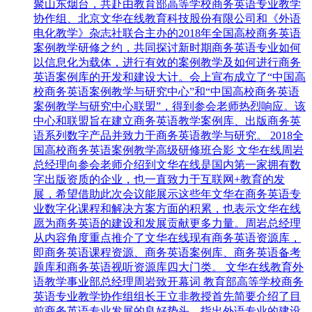
聚山东烟台，共赴由教育部高等学校商务英语专业教学
协作组、北京文华在线教育科技股份有限公司和《外语
电化教学》杂志社联合主办的2018年全国高校商务英语
案例教学研修之约，共同探讨新时期商务英语专业如何
以信息化为载体，进行有效的案例教学及如何进行商务
英语案例库的开发和建设大计。会上宣布成立了“中国高
校商务英语案例教学与研究中心”和“中国高校商务英语
案例教学与研究中心联盟”，得到参会老师热烈响应。该
中心和联盟旨在建立商务英语教学案例库、出版商务英
语系列数字产品并致力于商务英语教学与研究。 2018全
国高校商务英语案例教学高级研修班合影 文华在线周岩
总经理向参会老师介绍到文华在线是国内第一家拥有数
字出版资质的企业，也一直致力于互联网+教育的发
展，希望借助此次会议能展示这些年文华在商务英语专
业数字化课程和解决方案方面的积累，也表示文华在线
愿为商务英语的建设和发展贡献更多力量。周岩总经理
从内容角度重点推介了文华在线现有商务英语资源库，
即商务英语课程资源、商务英语案例库、商务英语备考
题库和商务英语视听资源库四大门类。 文华在线教育外
语教学事业部总经理周岩致开幕词 教育部高等学校商务
英语专业教学协作组组长王立非教授首先简要介绍了目
前商务英语专业发展的良好势头，指出外语专业的建设