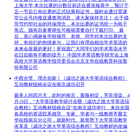
上海大学 本次比赛的分数目前还在紧张核算中，预计于
五一节后公布比赛的正式结果和证书，届时会通过雷课
堂公众号内推送通查询消息，请大家保持关注！ 出于倡
导节约型社会的环保理念，本次比赛的证书统一为电子
形式。颁布后参赛师生可根据需要自行下载打印。 最
后，衷心感谢各学校领导、老师、同学对本次比赛的支
持，有你们的热情参与，让我们有理由相信学术英语的
未来会发展的更好！更祝愿广大同学们的学术英语水平
在日后能有不断的提升！ 中国学术英语教学研究会上海
高校大学英语教学指导委员会北京文华在线教育科技股
份有限公司
中西合璧、理念创新丨《成功之路大学英语综合教程》
互动教材组稿会议在南京成功召开
最美人间四月天，此时的南京，蔷薇初绽，芳菲浸染。4
月19日，“大学英语教学研讨会暨《成功之路大学英语综
合教程》互动教材组稿会议”在南京成功举行。来自全国
各高校的英语院系领导、专家、学者与一线教师齐聚文
华在线南京分公司，就新时代、新形势下大学英语教学
改革及《成功之路大学英语综合教程》互动教材的改编