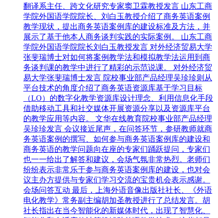
翻译系主任、跨文化研究专家窦卫霖教授发言 山东工商
学院外国语学院院长、刘白玉教授介绍了商务英语案例
教学现状，提出商务英语案例库的建设标准及方法，并
展示了基于他本人商务谈判实践的实际案例。 山东工商
学院外国语学院院长刘白玉教授发言 对外经济贸易大学
张斐瑞博士对如何将案例教学法和模拟教学法运用到商
务谈判课的教学中进行了精彩的示范说课。 对外经济贸
易大学张斐瑞博士发言 院校事业部产品经理吴珍珍则从
平台技术的角度介绍了商务英语资源库基于学习目标
（LO）的数字化教学资源库设计理念、利用信息化手段
借助移动工具和社交媒体开展资源分享以及资源库平台
的教学应用等内容。 文华在线教育院校事业部产品经理
吴珍珍发言 会议接近尾声，在问答环节，参研教师就商
务英语案例的撰写、如何参与商务英语案例库的建设和
商务英语的教学问题向在座的专家们踊跃提问，专家们
也一一给出了解答和建议，会场气氛非常热烈。老师们
纷纷表示非常乐于参与商务英语案例库的建设，也对会
议主办方提供与专家们学习交流的宝贵机会表示感谢。
会场问答互动 最后，上海外语音像出版社社长、《外语
电化教学》常务副主编胡加圣教授进行了总结发言。胡
社长指出在当今智能化的新媒体时代，出现了智慧化、