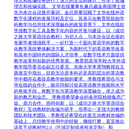
理念和改编任务进行了深入的交流和探讨，分享了改编
理念和改编实践。 文华在线董事长兼总裁金善国博士首
先为本次会议致开幕词。金总简要回顾了文华在线外语
数字化课程的发展历程及定位，其表示在教育部鼓励学
科教学与信息技术深度融合的政策背景下，文华在线欲
凭借数字化工具及数字化内容的开发与建设，以《成功
之路大学英语综合教程》为切入点，与本次会议在座的
专家学者强强联手，一起打造一个面向英语学科的数字
化教学系统整体解决方案，为新时代下的英语教学改革
和具有中国特色的国际人才培养，在数字技术方面提供
教学改革和创新的优秀资源。 教育部高等学校大学外语
教学指导委员会副主任委员、东南大学李霄翔教授在主
题发言中指出，目前无论是本科还是高职层次的英语教
学中都存在着提高教学效能的要求。李教授希望在与文
华在线的合作中，能共同探讨提高英语教学效能和水平
的有效手段，将数字化与英语教学深度融合，使之成为
新的教态和业态。 李教授希望参会的各所院校能集思广
益、鼎力合作、协同创新，以《成功之路大学英语综合
教程》互动教材的改编为抓手，培养出一支强大的教师
团队和技术团队；李教授还希望在此套互动教材改编的
基础上，总结教学使用中的经验，继续打磨，直至推出
该套互动教材的2.0（区域定制或者校本定制） 和